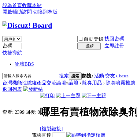
設為首頁
收藏本站
開啟輔助訪問
切換到窄版
找回密碼
自動登錄
密碼
立即註冊
登錄
快捷導航
論壇
BBS
搜索
熱搜:
活動
交友
discuz
搜索
台灣機能性纖維產品交流論壇
»
論壇
›
除臭用品
›
除臭噴霧推薦
返回列表
哪里有賣植物液除臭
查看:
2399
|
回復:
0
[複製鏈接]
電梯直達