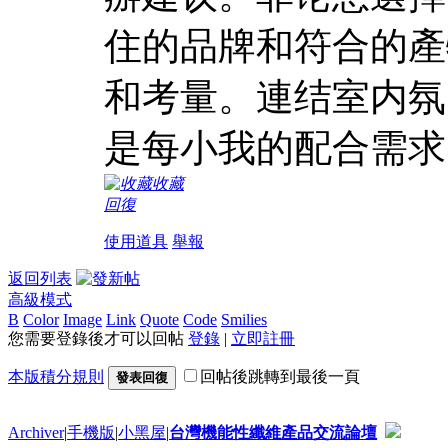
住的品牌和符合的產
和考量。連结室内氛
是每小我的配合需求
收藏
回復
使用道具
舉報
返回列表
高級模式
B
Color
Image
Link
Quote
Code
Smilies
您需要登錄後才可以回帖
登錄
|
立即註冊
本版積分規則
回帖後跳轉到最後一頁
發表回復
Archiver
|
手機版
|
小黑屋
|
台灣機能性纖維產品交流論壇