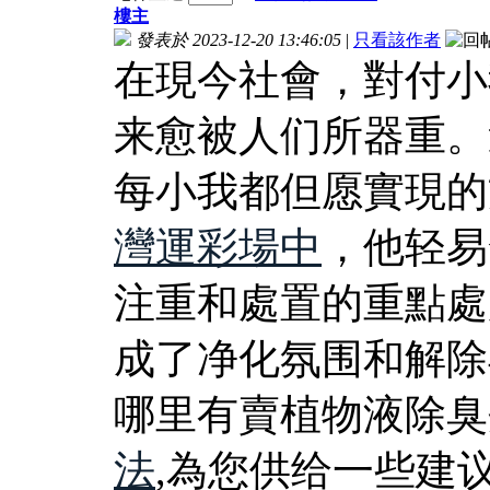
樓主
發表於 2023-12-20 13:46:05
|
只看該作者
在現今社會，對付小
来愈被人们所器重。
每小我都但愿實現的
灣運彩場中
，他轻易
注重和處置的重點處
成了净化氛围和解除
哪里有賣植物液除臭
法
,為您供给一些建