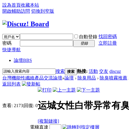
設為首頁
收藏本站
開啟輔助訪問
切換到窄版
找回密碼
自動登錄
密碼
立即註冊
登錄
快捷導航
論壇
BBS
搜索
熱搜:
活動
交友
discuz
搜索
台灣機能性纖維產品交流論壇
»
論壇
›
除臭用品
›
除臭噴霧推薦
返回列表
运城女性白带异常有臭
查看:
2173
|
回復:
0
[複製鏈接]
電梯直達