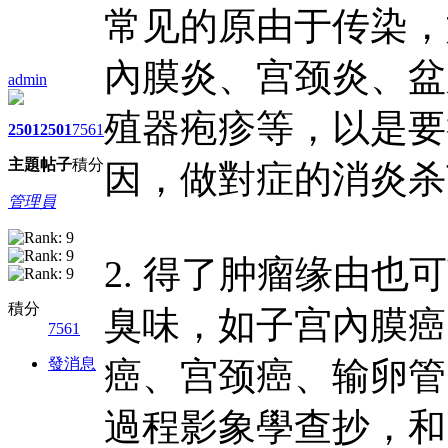
常见的原由于传染，
內膜炎、宫颈炎、盆
admin
殖器疱疹等，以是要
2501
2501
7561
主題
帖子
積分
因，做對症的消炎杀
管理員
2. 得了肿瘤缘由
積分
臭味，如子宫內膜癌
7561
發消息
癌、宫颈癌、输卵管
過程影象學查抄，和