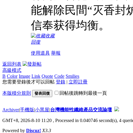
能解除民間“灭香封
信奉获得均衡。
收藏
回復
使用道具
舉報
返回列表
高級模式
B
Color
Image
Link
Quote
Code
Smilies
您需要登錄後才可以回帖
登錄
|
立即註冊
本版積分規則
回帖後跳轉到最後一頁
發表回復
Archiver
|
手機版
|
小黑屋
|
台灣機能性纖維產品交流論壇
GMT+8, 2026-8-10 11:20
, Processed in 0.040746 second(s), 4 querie
Powered by
Discuz!
X3.3