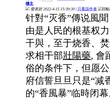
樓主
發表於 2022-4-15 15:39:30
|
只看該作者
针對“灭香”傳说風
由是人民的根基权力
干與，至于烧香、焚
求相干部
壯陽藥
, 
俗的条件下，但愿公
府信誓旦旦只是“减香
的“香風暴”临時闭幕