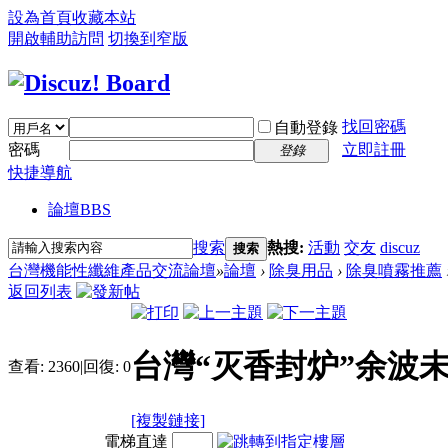
設為首頁
收藏本站
開啟輔助訪問
切換到窄版
找回密碼
自動登錄
密碼
立即註冊
登錄
快捷導航
論壇
BBS
搜索
熱搜:
活動
交友
discuz
搜索
台灣機能性纖維產品交流論壇
»
論壇
›
除臭用品
›
除臭噴霧推薦
返回列表
台灣“灭香封炉”余波未
查看:
2360
|
回復:
0
[複製鏈接]
電梯直達