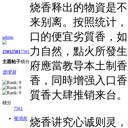
烧香释出的物資是不
来别离。按照统计，
口的便宜劣質香，如
admin
力自然，點火所發生
2501
2501
7561
主題
帖子
積分
府應當教导本土制香
管理員
香，同時增强入口香
質香大肆推销来台。
積分
7561
發消息
烧香讲究心诚则灵，