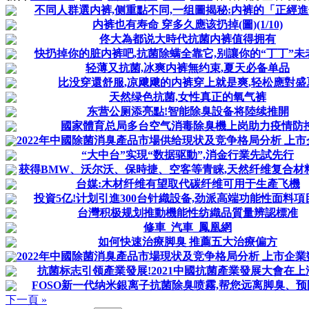
不同人群選内裤,侧重點不同,一组圖揭秘:内裤的「正經
内裤也有寿命 穿多久應该扔掉(圖)(1/10)
佟大為都说大時代抗菌内裤值得拥有
快扔掉你的脏内裤吧,抗菌除螨全靠它,别讓你的“丁丁”未
轻薄又抗菌,冰爽内裤無约束,夏天必备单品
比没穿還舒服,凉飕飕的内裤穿上就是爽,轻松應對盛
天然绿色抗菌,女性真正的氧气裤
东营公厕添亮點!智能除臭設备将陸续推開
國家體育总局多台空气消毒除臭機上岗助力疫情防
2022年中國除菌消臭產品市場供给現状及竞争格局分析 上市企
“大中台”实現“数据驱動”,消金行業先試先行
获得BMW、沃尔沃、保時捷、空客等青睐,天然纤维复合材料到
台媒:木材纤维有望取代碳纤维可用于生產飞機
投資5亿!计划引進300台针織設备,劲派高端功能性面料項
台灣积极规划推動機能性纺織品質量辨認標准
修車_汽車_鳳凰網
如何快速治療脚臭 推薦五大治療偏方
2022年中國除菌消臭產品市場現状及竞争格局分析 上市企業数
抗菌标志引领產業發展!2021中國抗菌產業發展大會在上
FOSO新一代纳米銀离子抗菌除臭喷霧,帮您远离脚臭、预
下一頁 »