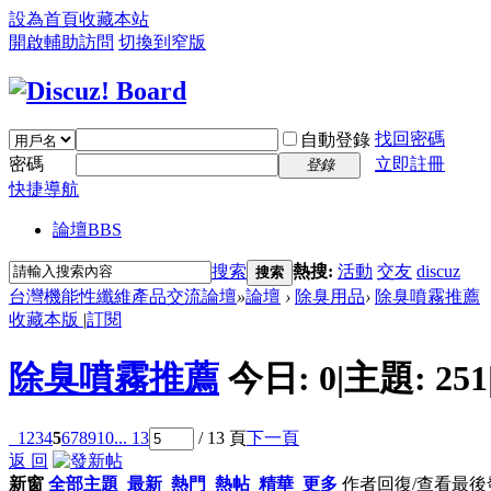
設為首頁
收藏本站
開啟輔助訪問
切換到窄版
找回密碼
自動登錄
密碼
立即註冊
登錄
快捷導航
論壇
BBS
搜索
熱搜:
活動
交友
discuz
搜索
台灣機能性纖維產品交流論壇
»
論壇
›
除臭用品
›
除臭噴霧推薦
收藏本版
|
訂閱
除臭噴霧推薦
今日:
0
|
主題:
251
1
2
3
4
5
6
7
8
9
10
... 13
/ 13 頁
下一頁
返 回
新窗
全部主題
最新
熱門
熱帖
精華
更多
作者
回復/查看
最後