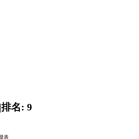
|
排名:
9
發表