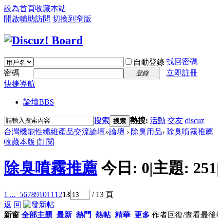
設為首頁
收藏本站
開啟輔助訪問
切換到窄版
找回密碼
自動登錄
密碼
立即註冊
登錄
快捷導航
論壇
BBS
搜索
熱搜:
活動
交友
discuz
搜索
台灣機能性纖維產品交流論壇
»
論壇
›
除臭用品
›
除臭噴霧推薦
收藏本版
|
訂閱
除臭噴霧推薦
今日:
0
|
主題:
251
1 ...
5
6
7
8
9
10
11
12
13
/ 13 頁
返 回
新窗
全部主題
最新
熱門
熱帖
精華
更多
作者
回復/查看
最後