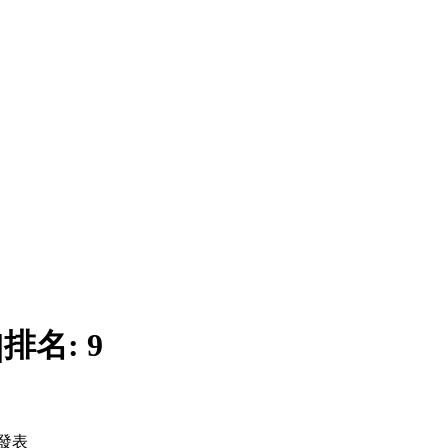
|
排名:
9
發表