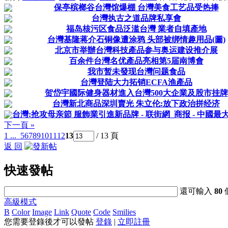
保亭槟榔谷台灣馆爆棚 台灣美食工艺品受热捧
台灣执古之道品牌私享會
福岛核污区食品泛滥台灣 業者自填產地
台灣基隆蒋介石铜像遭涂鸦 头部被绑情趣用品(圖)
北京市举辦台灣科技產品参与奥运建设推介展
百余件台灣名优產品亮相第5届南博會
我市暂未發现台灣问题食品
台灣登陆大力拓销ECFA渔產品
贺岱宇國际健身器材進入台灣500大企業及股市挂牌
台灣新北商品深圳賣光 朱立伦:放下政治拼经济
台灣:抢攻母亲節 服飾業引進新品牌 - 联街網_商报 - 中國最大
下一頁 »
1 ...
5
6
7
8
9
10
11
12
13
/ 13 頁
返 回
快速發帖
還可輸入
80
高級模式
B
Color
Image
Link
Quote
Code
Smilies
您需要登錄後才可以發帖
登錄
|
立即註冊